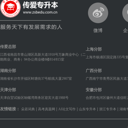
微博
企
传爱总部
上海分部
江西省南昌市青山湖区高新大道1918号万象商业中心（二
上海市杨浦区国定路335号
期商业、商务）9#办公商业楼8楼814/815室
湖南分部
广西分部
湖南省长沙市开福区蚌塘街37号航线大厦2907室
广西南宁市青秀区民族大道38
天津分部
安徽分部
天津自贸试验区响螺湾商务区迎宾大道1988号
合肥市包河区徽州大道信旺九华国
友情链接：
|
|
|
|
|
朵若词典
高考真题网
AI论文写作
山东专升本
浙江专升本
湖南