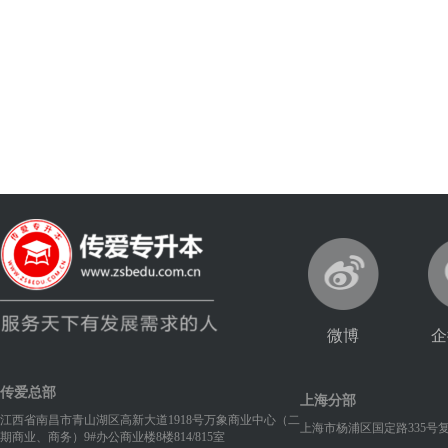
扫一扫添加企微老师
解答专升本疑问
微博
企
传爱总部
上海分部
江西省南昌市青山湖区高新大道1918号万象商业中心（二
上海市杨浦区国定路335号
期商业、商务）9#办公商业楼8楼814/815室