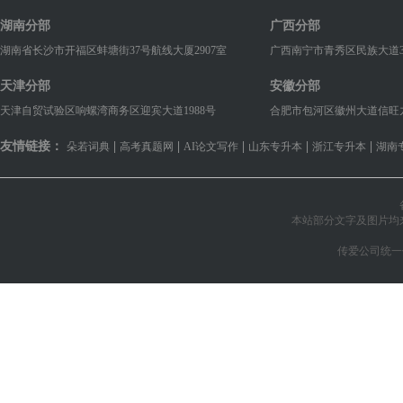
湖南分部
广西分部
湖南省长沙市开福区蚌塘街37号航线大厦2907室
广西南宁市青秀区民族大道38
天津分部
安徽分部
天津自贸试验区响螺湾商务区迎宾大道1988号
合肥市包河区徽州大道信旺九华国
友情链接：
|
|
|
|
|
朵若词典
高考真题网
AI论文写作
山东专升本
浙江专升本
湖南
本站部分文字及图片均
传爱公司统一信用