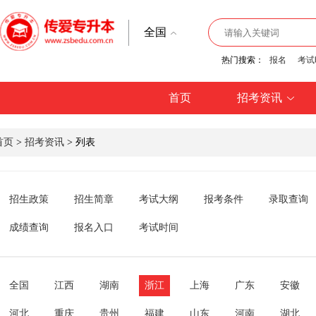
全国
热门搜索：
报名
考试
首页
招考资讯
首页
>
招考资讯
> 列表
招生政策
招生简章
考试大纲
报考条件
录取查询
成绩查询
报名入口
考试时间
全国
江西
湖南
浙江
上海
广东
安徽
河北
重庆
贵州
福建
山东
河南
湖北