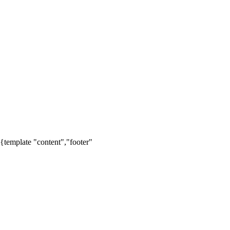
扫一扫添加企微老师
解答专升本疑问
{template "content","footer"