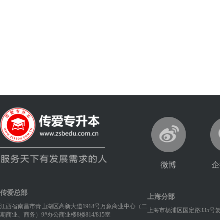
扫一扫添加企微老师
解答专升本疑问
微博
企
传爱总部
上海分部
江西省南昌市青山湖区高新大道1918号万象商业中心（二
上海市杨浦区国定路335号
期商业、商务）9#办公商业楼8楼814/815室