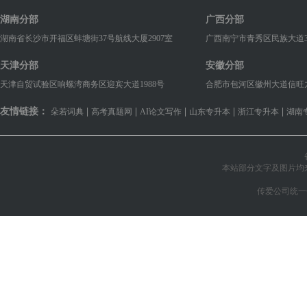
湖南分部
广西分部
湖南省长沙市开福区蚌塘街37号航线大厦2907室
广西南宁市青秀区民族大道38
天津分部
安徽分部
天津自贸试验区响螺湾商务区迎宾大道1988号
合肥市包河区徽州大道信旺九华国
友情链接：
|
|
|
|
|
朵若词典
高考真题网
AI论文写作
山东专升本
浙江专升本
湖南
本站部分文字及图片均
传爱公司统一信用