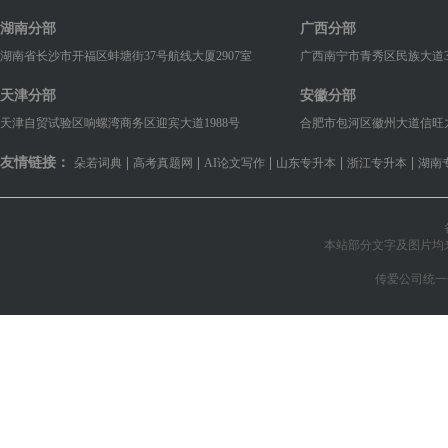
湖南分部
广西分部
湖南省长沙市开福区蚌塘街37号航线大厦2907室
广西南宁市青秀区民族大道38
天津分部
安徽分部
天津自贸试验区响螺湾商务区迎宾大道1988号
合肥市包河区徽州大道信旺九华国
友情链接：
|
|
|
|
|
朵若词典
高考真题网
AI论文写作
山东专升本
浙江专升本
湖南
本站部分文字及图片均
传爱公司统一信用