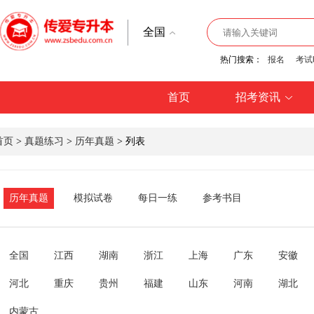
全国
热门搜索：
报名
考试
首页
招考资讯
首页
>
真题练习
>
历年真题
> 列表
历年真题
模拟试卷
每日一练
参考书目
全国
江西
湖南
浙江
上海
广东
安徽
河北
重庆
贵州
福建
山东
河南
湖北
内蒙古