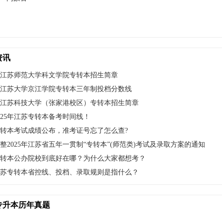
资讯
4年江苏师范大学科文学院专转本招生简章
4年江苏大学京江学院专转本三年制投档分数线
4年江苏科技大学（张家港校区）专转本招生简章
25年江苏专转本备考时间线！
转本考试成绩公布，准考证号忘了怎么查?
整2025年江苏省五年一贯制“专转本”(师范类)考试及录取方案的通知
转本公办院校到底好在哪？为什么大家都想考？
江苏专转本省控线、投档、录取规则是指什么？
专升本历年真题