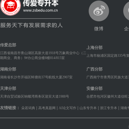
微博
企
传爱总部
上海分部
江西省南昌市青山湖区高新大道1918号万象商业中心（二
上海市杨浦区国定路335号
期商业、商务）9#办公商业楼8楼814/815室
湖南分部
广西分部
湖南省长沙市开福区蚌塘街37号航线大厦2907室
广西南宁市青秀区民族大道38
天津分部
安徽分部
天津自贸试验区响螺湾商务区迎宾大道1988号
合肥市包河区徽州大道信旺九华国
友情链接：
|
|
|
|
|
朵若词典
高考真题网
AI论文写作
山东专升本
浙江专升本
湖南